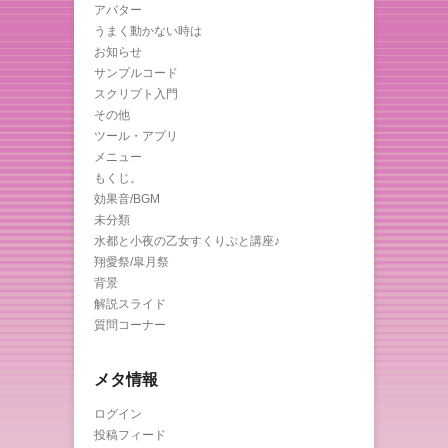
アバター
うまく動かない時は
お知らせ
サンプルコード
スクリプト入門
その他
ツール・アプリ
メニュー
もくじ。
効果音/BGM
未分類
水都と小夜の乙女すくりぷと講座♪
翔愛祭/皐月祭
背景
解説スライド
質問コーナー
メタ情報
ログイン
投稿フィード