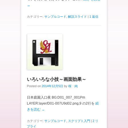
→
カテゴリー:
サンプルコード
,
解説スライド
|
1 返信
いろいろな小技～画面効果～
Posted on
2014年12月5日
by
桜 純
日本庭園入口夜 BG:D01_007_001Pm
LAYER:layer/D01-007U9d02.png,9 の2行を
続
きを読む →
カテゴリー:
サンプルコード
,
スクリプト入門
|
2 リ
プライ