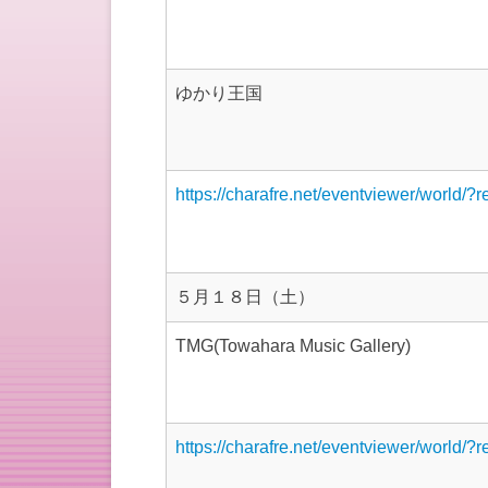
ゆかり王国
https://charafre.net/eventviewer/world/?
５月１８日（土）
TMG(Towahara Music Gallery)
https://charafre.net/eventviewer/world/?