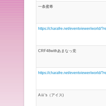
一条蜜希
https://charafre.net/eventviewer/world/?
CRF48withあまなっ党
https://charafre.net/eventviewer/world/?
Aⅲ’s（アイス)