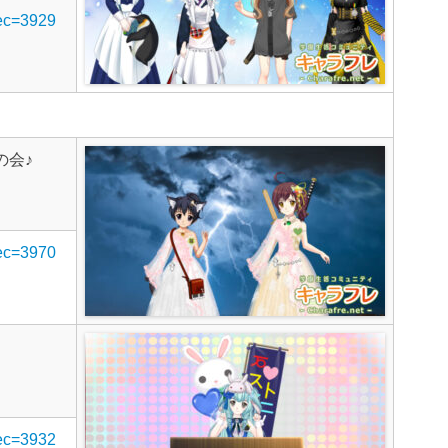
rec=3929
の会♪
rec=3970
rec=3932