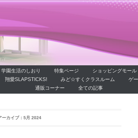
学園生活のしおり
特集ページ
ショッピングモール
翔愛SLAPSTICKS!
みど☆すくクラスルーム
ゲー
通販コーナー
全ての記事
アーカイブ：
5月 2024