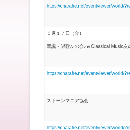
https://charafre.net/eventviewer/world/?
５月１７日（金）
童謡・唱歌友の会♪＆Classical Music友
https://charafre.net/eventviewer/world/?
ストーンマニア協会
https://charafre.net/eventviewer/world/?