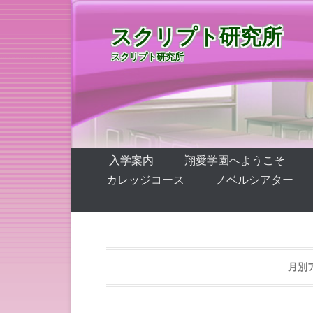
スクリプト研究所
スクリプト研究所
第1メニュー
コンテンツへ移動
入学案内
翔愛学園へようこそ
カレッジコース
ノベルシアター
月別