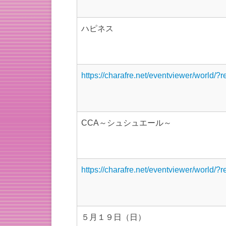
ハピネス
https://charafre.net/eventviewer/world/?
CCA～シュシュエール～
https://charafre.net/eventviewer/world/?
５月１９日（日）