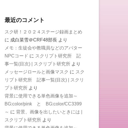
最近のコメント
スク研！２０２４ステージ録画まとめ
に
成白菜雪＠CRF48部長
より
メモ：生徒会や教職員などのアバター
NPCコード
に
スクリプト研究所 記
事一覧(目次) | スクリプト研究所
より
メッセージロールと画像マスク
に
スク
リプト研究所 記事一覧(目次) | スクリ
プト研究所
より
背景に使用できる単色画像を追加～
BG:color/pink と BG:color/CC3399
～
に
背景、画像を出したいときには |
スクリプト研究所
より
背景に使用できる単色画像を追加～