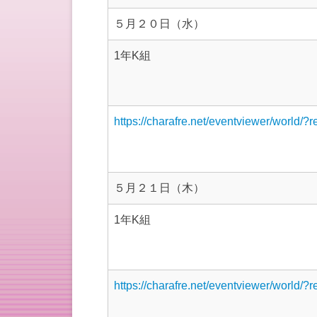
５月２０日（水）
1年K組
https://charafre.net/eventviewer/world/?
５月２１日（木）
1年K組
https://charafre.net/eventviewer/world/?