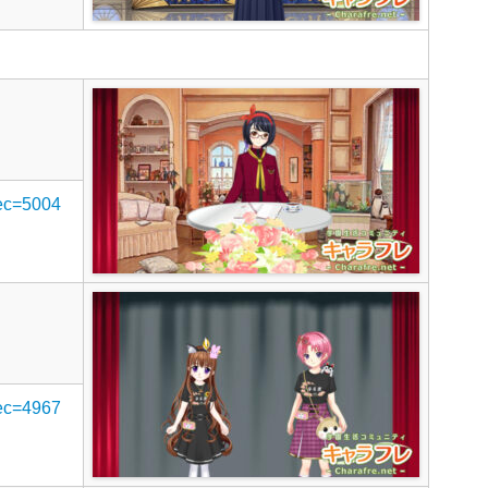
rec=5004
rec=4967