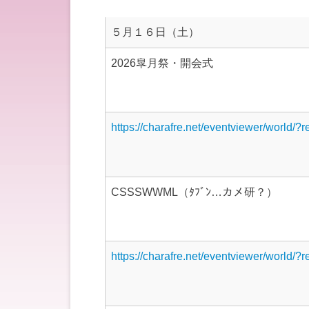
５月１６日（土）
2026皐月祭・開会式
https://charafre.net/eventviewer/world/?
CSSSWWML（ﾀﾌﾞﾝ…カメ研？）
https://charafre.net/eventviewer/world/?