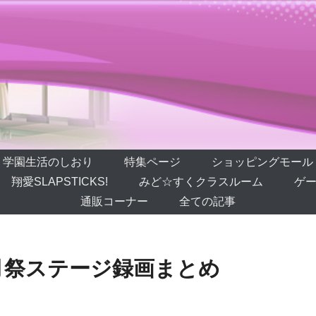
学園生活のしおり
特集ページ
ショッピングモール
翔愛SLAPSTICKS!
みど☆すくクラスルーム
ゲー
通販コーナー
全ての記事
月祭ステージ録画まとめ