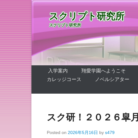
スクリプト研究所
スクリプト研究所
第1メニュー
コンテンツへ移動
入学案内
翔愛学園へようこそ
カレッジコース
ノベルシアター
スク研！２０２６皐
Posted on
2026年5月16日
by
s479