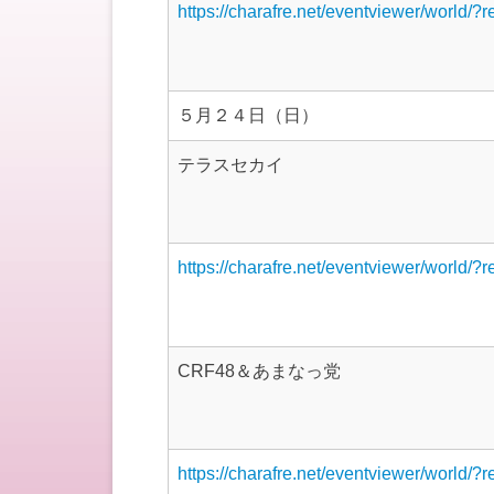
https://charafre.net/eventviewer/world/?
５月２４日（日）
テラスセカイ
https://charafre.net/eventviewer/world/?
CRF48＆あまなっ党
https://charafre.net/eventviewer/world/?