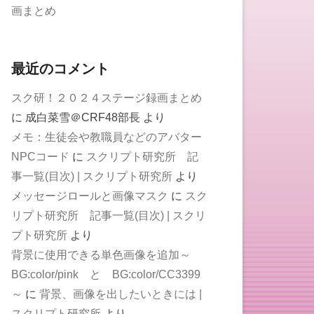
画まとめ
最近のコメント
スク研！２０２４ステージ録画まとめ
に
成白菜雪＠CRF48部長
より
メモ：生徒会や教職員などのアバター
NPCコード
に
スクリプト研究所 記
事一覧(目次) | スクリプト研究所
より
メッセージロールと画像マスク
に
スク
リプト研究所 記事一覧(目次) | スクリ
プト研究所
より
背景に使用できる単色画像を追加～
BG:color/pink と BG:color/CC3399
～
に
背景、画像を出したいときには |
スクリプト研究所
より