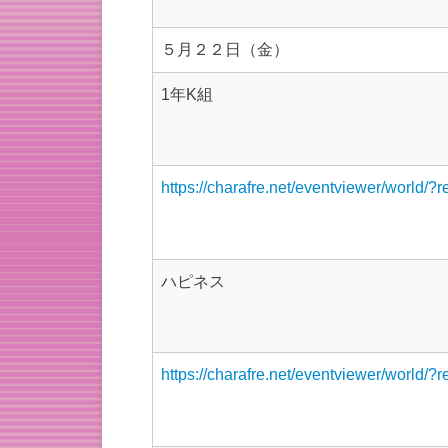
５月２２日（金）
1年K組
https://charafre.net/eventviewer/world/?
ハピネス
https://charafre.net/eventviewer/world/?