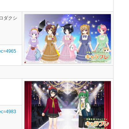
ロダクシ
rec=4965
rec=4983