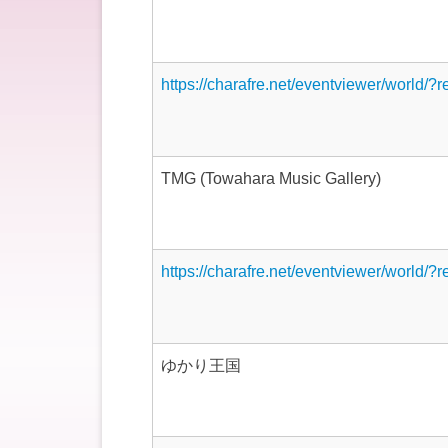
https://charafre.net/eventviewer/world/?
TMG (Towahara Music Gallery)
https://charafre.net/eventviewer/world/?
ゆかり王国