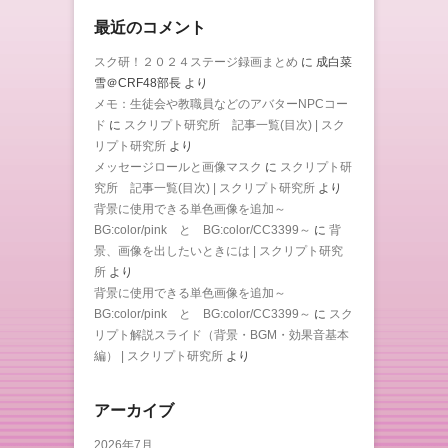
最近のコメント
スク研！２０２４ステージ録画まとめ
に
成白菜
雪＠CRF48部長
より
メモ：生徒会や教職員などのアバターNPCコー
ド
に
スクリプト研究所 記事一覧(目次) | スク
リプト研究所
より
メッセージロールと画像マスク
に
スクリプト研
究所 記事一覧(目次) | スクリプト研究所
より
背景に使用できる単色画像を追加～
BG:color/pink と BG:color/CC3399～
に
背
景、画像を出したいときには | スクリプト研究
所
より
背景に使用できる単色画像を追加～
BG:color/pink と BG:color/CC3399～
に
スク
リプト解説スライド（背景・BGM・効果音基本
編） | スクリプト研究所
より
アーカイブ
2026年7月