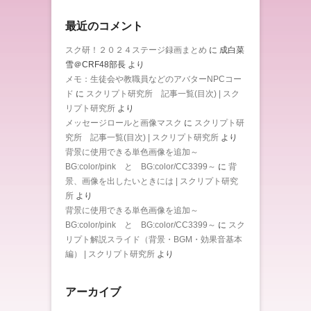
最近のコメント
スク研！２０２４ステージ録画まとめ
に
成白菜
雪＠CRF48部長
より
メモ：生徒会や教職員などのアバターNPCコー
ド
に
スクリプト研究所 記事一覧(目次) | スク
リプト研究所
より
メッセージロールと画像マスク
に
スクリプト研
究所 記事一覧(目次) | スクリプト研究所
より
背景に使用できる単色画像を追加～
BG:color/pink と BG:color/CC3399～
に
背
景、画像を出したいときには | スクリプト研究
所
より
背景に使用できる単色画像を追加～
BG:color/pink と BG:color/CC3399～
に
スク
リプト解説スライド（背景・BGM・効果音基本
編） | スクリプト研究所
より
アーカイブ