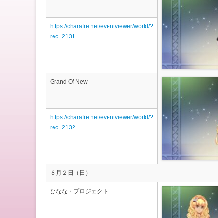
https://charafre.net/eventviewer/world/?
rec=2131
Grand Of New
https://charafre.net/eventviewer/world/?
rec=2132
８月２日（日）
ひなな・プロジェクト