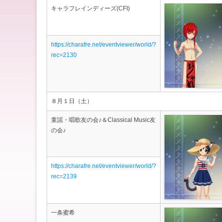
キャラフレインディーズ(CFI)
https://charafre.net/eventviewer/world/?
rec=2130
８月１日（土）
童謡・唱歌友の会♪＆Classical Music友
の会♪
https://charafre.net/eventviewer/world/?
rec=2139
一条蜜希