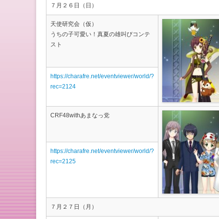
７月２６日（日）
天使研究会（仮）
うちの子可愛い！真夏の雄叫びコンテ
スト
https://charafre.net/eventviewer/world/?
rec=2124
CRF48withあまなっ党
https://charafre.net/eventviewer/world/?
rec=2125
７月２７日（月）