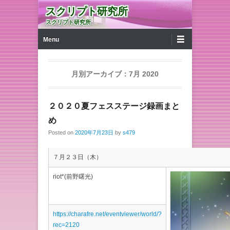
スクリプト研究所
スクリプト研究所
第1メニュー
コンテンツへ移動
Menu
月別アーカイブ：
7月 2020
２０２０夏フェスステージ録画まと
め
Posted on
2020年7月23日
by
s479
７月２３日（木）
riot*(前野曙光)
https://charafre.net/eventviewer/world/?
rec=2120