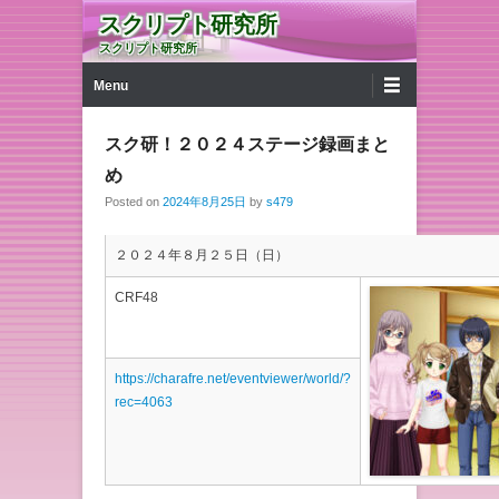
スクリプト研究所
スクリプト研究所
第1メニュー
コンテンツへ移動
Menu
スク研！２０２４ステージ録画まと
め
Posted on
2024年8月25日
by
s479
２０２４年８月２５日（日）
CRF48
https://charafre.net/eventviewer/world/?
rec=4063