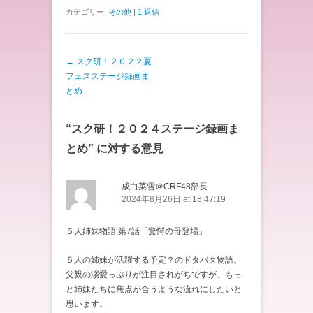
カテゴリー:
その他
|
1 返信
投稿ナビゲーション
←
スク研！２０２２夏
フェスステージ録画ま
とめ
“
スク研！２０２４ステージ録画ま
とめ
” に対する意見
成白菜雪＠CRF48部長
2024年8月26日 at 18:47:19
５人姉妹物語 第7話「驚愕の母登場」
５人の姉妹が活躍する予定？のドタバタ物語。
父親の溺愛っぷりが注目されがちですが、もっ
と姉妹たちに焦点が合うような流れにしたいと
思います。