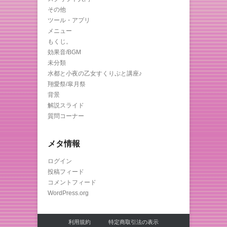
その他
ツール・アプリ
メニュー
もくじ。
効果音/BGM
未分類
水都と小夜の乙女すくりぷと講座♪
翔愛祭/皐月祭
背景
解説スライド
質問コーナー
メタ情報
ログイン
投稿フィード
コメントフィード
WordPress.org
利用規約
特定商取引法の表示