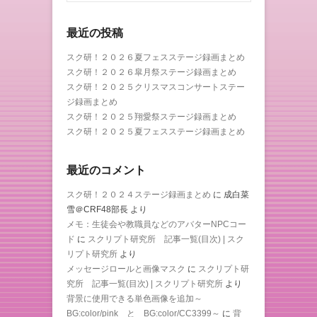
最近の投稿
スク研！２０２６夏フェスステージ録画まとめ
スク研！２０２６皐月祭ステージ録画まとめ
スク研！２０２５クリスマスコンサートステー
ジ録画まとめ
スク研！２０２５翔愛祭ステージ録画まとめ
スク研！２０２５夏フェスステージ録画まとめ
最近のコメント
スク研！２０２４ステージ録画まとめ
に
成白菜
雪＠CRF48部長
より
メモ：生徒会や教職員などのアバターNPCコー
ド
に
スクリプト研究所 記事一覧(目次) | スク
リプト研究所
より
メッセージロールと画像マスク
に
スクリプト研
究所 記事一覧(目次) | スクリプト研究所
より
背景に使用できる単色画像を追加～
BG:color/pink と BG:color/CC3399～
に
背