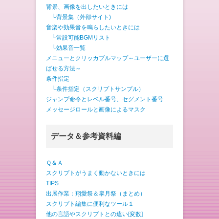
背景、画像を出したいときには
└背景集（外部サイト)
音楽や効果音を鳴らしたいときには
└常設可能BGMリスト
└効果音一覧
メニューとクリッカブルマップ～ユーザーに選
ばせる方法～
条件指定
└条件指定（スクリプトサンプル）
ジャンプ命令とレベル番号、セグメント番号
メッセージロールと画像によるマスク
データ＆参考資料編
Ｑ＆Ａ
スクリプトがうまく動かないときには
TIPS
出展作業：翔愛祭＆皐月祭（まとめ）
スクリプト編集に便利なツール１
他の言語やスクリプトとの違い[変数]