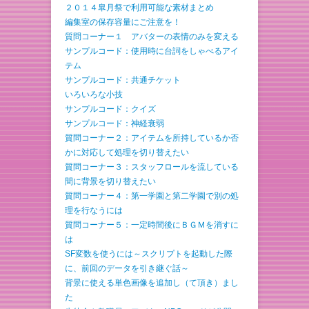
２０１４皐月祭で利用可能な素材まとめ
編集室の保存容量にご注意を！
質問コーナー１ アバターの表情のみを変える
サンプルコード：使用時に台詞をしゃべるアイ
テム
サンプルコード：共通チケット
いろいろな小技
サンプルコード：クイズ
サンプルコード：神経衰弱
質問コーナー２：アイテムを所持しているか否
かに対応して処理を切り替えたい
質問コーナー３：スタッフロールを流している
間に背景を切り替えたい
質問コーナー４：第一学園と第二学園で別の処
理を行なうには
質問コーナー５：一定時間後にＢＧＭを消すに
は
SF変数を使うには～スクリプトを起動した際
に、前回のデータを引き継ぐ話～
背景に使える単色画像を追加し（て頂き）まし
た