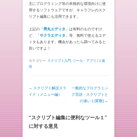
主にプログラミング等の本格的な環境向けに使
用するソフトウェアですが、キャラフレのスク
リプト編集にも活用できます。
上記の「
秀丸エディタ
」は有料のものですけ
ど、「
サクラエディタ
」等、無料で使えるエデ
ィタもあります。機会があったら調べてみると
良いですよ！
カテゴリー:
スクリプト入門
,
ツール・アプリ
|
1 返
信
投稿ナビゲーション
←
スクリプト解説スラ
一般的なプログラミン
イド（メニュー編）
グ言語・スクリプトと
の違い１[変数]
→
“
スクリプト編集に便利なツール１
”
に対する意見