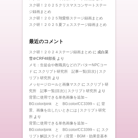
スク研！２０２５クリスマスコンサートステー
ジ録画まとめ
スク研！２０２５翔愛祭ステージ録画まとめ
スク研！２０２５夏フェスステージ録画まとめ
最近のコメント
スク研！２０２４ステージ録画まとめ
に
成白菜
雪＠CRF48部長
より
メモ：生徒会や教職員などのアバターNPCコー
ド
に
スクリプト研究所 記事一覧(目次) | スク
リプト研究所
より
メッセージロールと画像マスク
に
スクリプト研
究所 記事一覧(目次) | スクリプト研究所
より
背景に使用できる単色画像を追加～
BG:color/pink と BG:color/CC3399～
に
背
景、画像を出したいときには | スクリプト研究
所
より
背景に使用できる単色画像を追加～
BG:color/pink と BG:color/CC3399～
に
スク
リプト解説スライド（背景・BGM・効果音基本