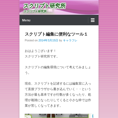
スクリプト研究所
スクリプト研究所
第1メニュー
コンテンツへ移動
Menu
スクリプト編集に便利なツール１
Posted on
2014年3月15日
by
キャラフレ
おはようございます！
スクリプト研究所です。
スクリプトの編集環境について考えてみましょ
う。
現在、スクリプトを記述するには編集室に入っ
て直接ブラウザから書き込んでいく・・という
方法が最も基本ですが行数が多くなったり、処
理が複雑になったりしてくると小さな枠では作
業が苦しくなってきます。