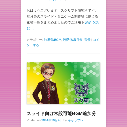
おはようございます！スクリプト研究所です。
皐月祭のスライド・ミニゲーム制作等に使える
素材一覧をまとめましたのでご活用下
続きを読
む →
カテゴリー:
効果音/BGM
,
翔愛祭/皐月祭
,
背景
|
コメ
ントする
スライド向け常設可能BGM追加分
Posted on
2014年10月4日
by
キャラフレ