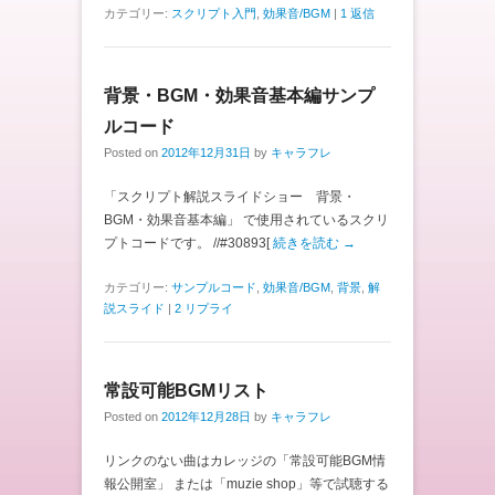
カテゴリー:
スクリプト入門
,
効果音/BGM
|
1 返信
背景・BGM・効果音基本編サンプ
ルコード
Posted on
2012年12月31日
by
キャラフレ
「スクリプト解説スライドショー 背景・
BGM・効果音基本編」 で使用されているスクリ
プトコードです。 //#30893[
続きを読む →
カテゴリー:
サンプルコード
,
効果音/BGM
,
背景
,
解
説スライド
|
2 リプライ
常設可能BGMリスト
Posted on
2012年12月28日
by
キャラフレ
リンクのない曲はカレッジの「常設可能BGM情
報公開室」 または「muzie shop」等で試聴する