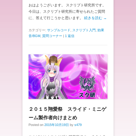
おはようございます。 スクリプト研究所です。
今日は、スクリプト研究所に寄せられたご質問
に、答えて行こうかと思います。
続きを読む →
カテゴリー:
サンプルコード
,
スクリプト入門
,
効果
音/BGM
,
質問コーナー
|
1 返信
２０１５翔愛祭 スライド・ミニゲ
ーム製作者向けまとめ
Posted on
2015年10月19日
by
s479