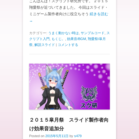
こんばんは！スクリプト研究所です。 ２０１５
翔愛祭が近づいてきました。 今回はスライド・
ミニゲーム製作者向けに役立ちそう
続きを読む
→
カテゴリー:
うまく動かない時は
,
サンプルコード
,
ス
クリプト入門
,
もくじ。
,
効果音/BGM
,
翔愛祭/皐月
祭
,
解説スライド
|
コメントする
２０１５皐月祭 スライド製作者向
け効果音追加分
Posted on
2015年5月11日
by
s479