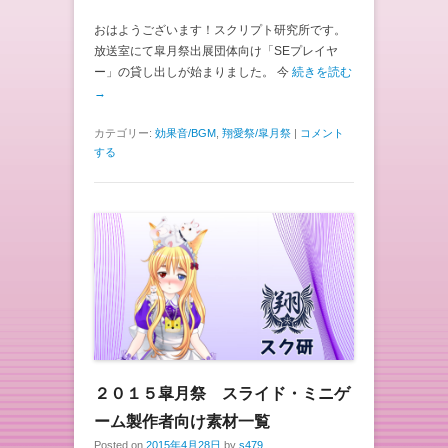
おはようございます！スクリプト研究所です。
放送室にて皐月祭出展団体向け「SEプレイヤ
ー」の貸し出しが始まりました。 今
続きを読む
→
カテゴリー:
効果音/BGM
,
翔愛祭/皐月祭
|
コメント
する
２０１５皐月祭 スライド・ミニゲ
ーム製作者向け素材一覧
Posted on
2015年4月28日
by
s479