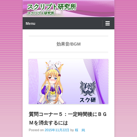
スクリプト研究所
スクリプト研究所
第1メニュー
コンテンツへ移動
Menu
効果音/BGM
質問コーナー５：一定時間後にＢＧ
Ｍを消去するには
Posted on
2015年11月22日
by
桜 純