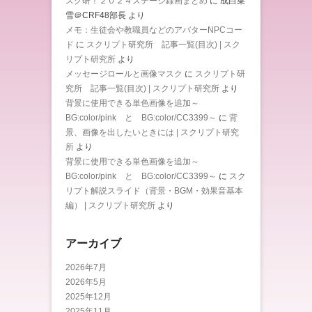
スク研！２０２４ステージ録画まとめ
に
成白菜
雪＠CRF48部長
より
メモ：生徒会や教職員などのアバターNPCコー
ド
に
スクリプト研究所 記事一覧(目次) | スク
リプト研究所
より
メッセージロールと画像マスク
に
スクリプト研
究所 記事一覧(目次) | スクリプト研究所
より
背景に使用できる単色画像を追加～
BG:color/pink と BG:color/CC3399～
に
背
景、画像を出したいときには | スクリプト研究
所
より
背景に使用できる単色画像を追加～
BG:color/pink と BG:color/CC3399～
に
スク
リプト解説スライド（背景・BGM・効果音基本
編） | スクリプト研究所
より
アーカイブ
2026年7月
2026年5月
2025年12月
2025年11月