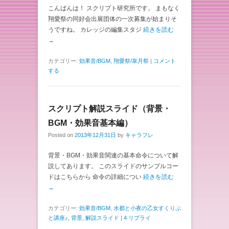
こんばんは！ スクリプト研究所です。 まもなく
翔愛祭の同好会出展団体の一次募集が始まりそ
うですね。 カレッジの編集スタジ
続きを読む
→
カテゴリー:
効果音/BGM
,
翔愛祭/皐月祭
|
コメント
する
スクリプト解説スライド（背景・
BGM・効果音基本編）
Posted on
2013年12月31日
by
キャラフレ
背景・BGM・効果音関連の基本命令について解
説してあります。 このスライドのサンプルコー
ドはこちらから 命令の詳細につい
続きを読む
→
カテゴリー:
効果音/BGM
,
水都と小夜の乙女すくりぷ
と講座♪
,
背景
,
解説スライド
|
4 リプライ