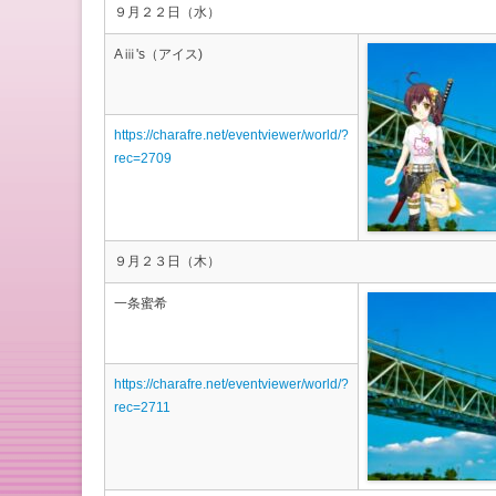
９月２２日（水）
Aⅲ's（アイス)
https://charafre.net/eventviewer/world/?
rec=2709
９月２３日（木）
一条蜜希
https://charafre.net/eventviewer/world/?
rec=2711