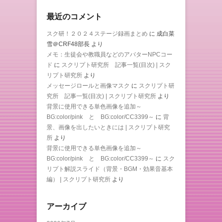
最近のコメント
スク研！２０２４ステージ録画まとめ
に
成白菜
雪＠CRF48部長
より
メモ：生徒会や教職員などのアバターNPCコー
ド
に
スクリプト研究所 記事一覧(目次) | スク
リプト研究所
より
メッセージロールと画像マスク
に
スクリプト研
究所 記事一覧(目次) | スクリプト研究所
より
背景に使用できる単色画像を追加～
BG:color/pink と BG:color/CC3399～
に
背
景、画像を出したいときには | スクリプト研究
所
より
背景に使用できる単色画像を追加～
BG:color/pink と BG:color/CC3399～
に
スク
リプト解説スライド（背景・BGM・効果音基本
編） | スクリプト研究所
より
アーカイブ