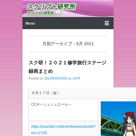
スクリプト研究所
スクリプト研究所
第1メニュー
コンテンツへ移動
Menu
月別アーカイブ：
9月 2021
スク研！２０２１修学旅行ステージ
録画まとめ
Posted on
2021年9月24日
by
s479
９月１７日（金）
CCA～シュシュエール～
https://charafre.net/eventviewer/world/?
rec=2706