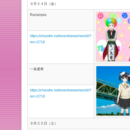
９月２４日（金）
Ranampia
https://charafre.net/eventviewer/world/?
rec=2716
一条蜜希
https://charafre.net/eventviewer/world/?
rec=2718
９月２５日（土）