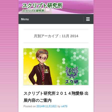
スクリプト研究所
スクリプト研究所
第1メニュー
コンテンツへ移動
Menu
月別アーカイブ：
11月 2014
スクリプト研究所２０１４翔愛祭 出
展内容のご案内
Posted on
2014年11月18日
by
s479