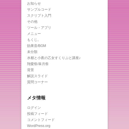
お知らせ
サンプルコード
スクリプト入門
その他
ツール・アプリ
メニュー
もくじ。
効果音/BGM
未分類
水都と小夜の乙女すくりぷと講座♪
翔愛祭/皐月祭
背景
解説スライド
質問コーナー
メタ情報
ログイン
投稿フィード
コメントフィード
WordPress.org