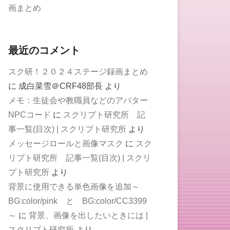
画まとめ
最近のコメント
スク研！２０２４ステージ録画まとめ
に
成白菜雪＠CRF48部長
より
メモ：生徒会や教職員などのアバター
NPCコード
に
スクリプト研究所 記
事一覧(目次) | スクリプト研究所
より
メッセージロールと画像マスク
に
スク
リプト研究所 記事一覧(目次) | スクリ
プト研究所
より
背景に使用できる単色画像を追加～
BG:color/pink と BG:color/CC3399
～
に
背景、画像を出したいときには |
スクリプト研究所
より