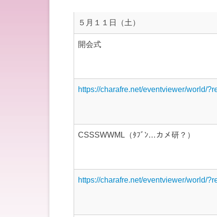
５月１１日（土）
開会式
https://charafre.net/eventviewer/world/?
CSSSWWML（ﾀﾌﾞﾝ…カメ研？）
https://charafre.net/eventviewer/world/?