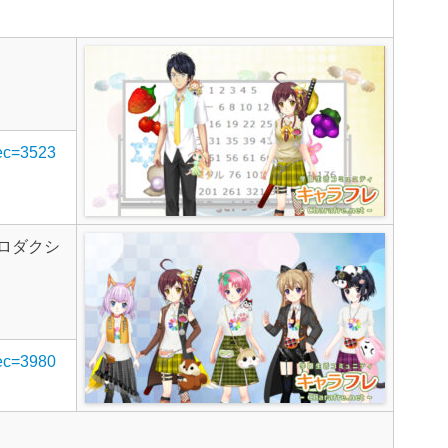
rec=3523
ロダクシ
rec=3980