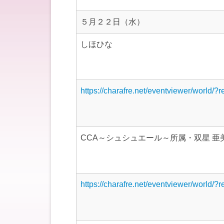
５月２２日（水）
しほひな
https://charafre.net/eventviewer/world/?
CCA～シュシュエール～所属・双星 亜
https://charafre.net/eventviewer/world/?