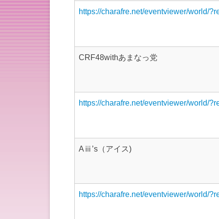
https://charafre.net/eventviewer/world/?
CRF48withあまなっ党
https://charafre.net/eventviewer/world/?
Aⅲ’s（アイス)
https://charafre.net/eventviewer/world/?