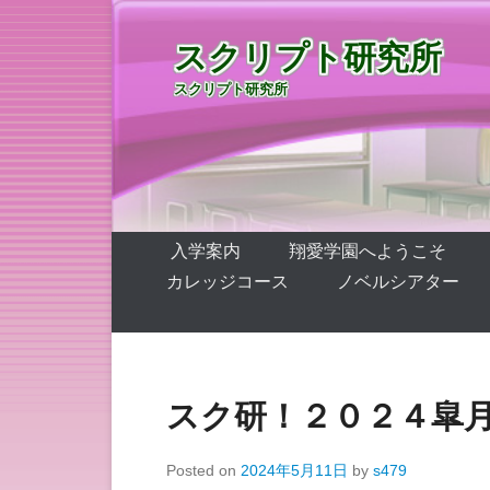
スクリプト研究所
スクリプト研究所
第1メニュー
コンテンツへ移動
入学案内
翔愛学園へようこそ
カレッジコース
ノベルシアター
スク研！２０２４皐
Posted on
2024年5月11日
by
s479