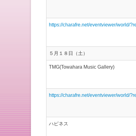
https://charafre.net/eventviewer/world/?
５月１８日（土）
TMG(Towahara Music Gallery)
https://charafre.net/eventviewer/world/?
ハピネス