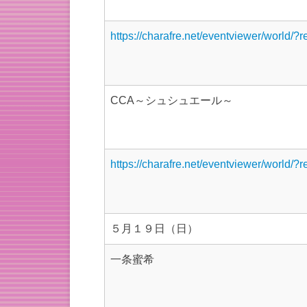
https://charafre.net/eventviewer/world/?
CCA～シュシュエール～
https://charafre.net/eventviewer/world/?
５月１９日（日）
一条蜜希