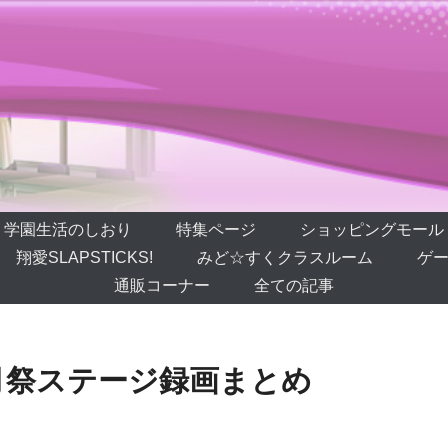
学園生活のしおり
特集ページ
ショッピングモール
翔愛SLAPSTICKS!
みど☆すくクラスルーム
ゲー
通販コーナー
全ての記事
月祭ステージ録画まとめ