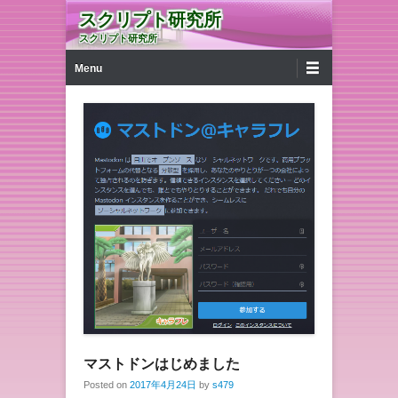
スクリプト研究所
スクリプト研究所
第1メニュー
コンテンツへ移動
Menu
マストドンはじめました
Posted on
2017年4月24日
by
s479