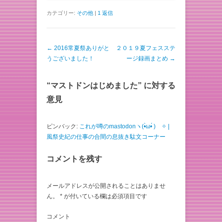
カテゴリー:
その他
|
1 返信
投稿ナビゲーション
←
2016常夏祭ありがと
２０１９夏フェスステ
うございました！
ージ録画まとめ
→
“
マストドンはじめました
” に対する
意見
ピンバック:
これが噂のmastodonヽ(•̀ω•́ )ゝ✧ |
風祭史紀の仕事の合間の息抜き駄文コーナー
コメントを残す
メールアドレスが公開されることはありませ
ん。
*
が付いている欄は必須項目です
コメント