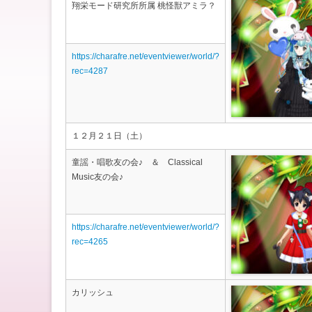
翔栄モード研究所所属 桃怪獣アミラ？
https://charafre.net/eventviewer/world/?
rec=4287
１２月２１日（土）
童謡・唱歌友の会♪ ＆ Classical
Music友の会♪
https://charafre.net/eventviewer/world/?
rec=4265
カリッシュ