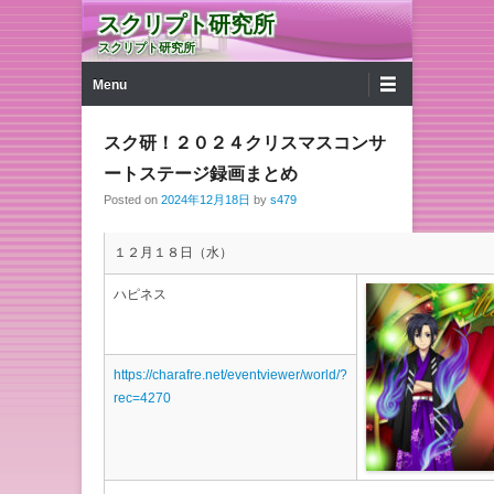
スクリプト研究所
スクリプト研究所
第1メニュー
コンテンツへ移動
Menu
スク研！２０２４クリスマスコンサ
ートステージ録画まとめ
Posted on
2024年12月18日
by
s479
１２月１８日（水）
ハピネス
https://charafre.net/eventviewer/world/?
rec=4270