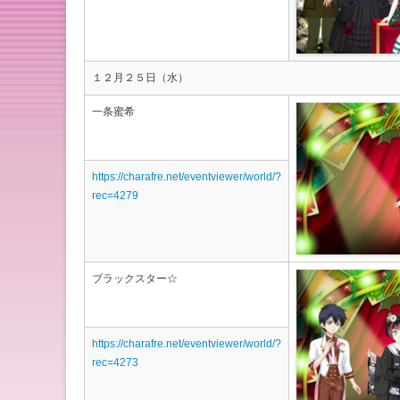
１２月２５日（水）
一条蜜希
https://charafre.net/eventviewer/world/?
rec=4279
ブラックスター☆
https://charafre.net/eventviewer/world/?
rec=4273