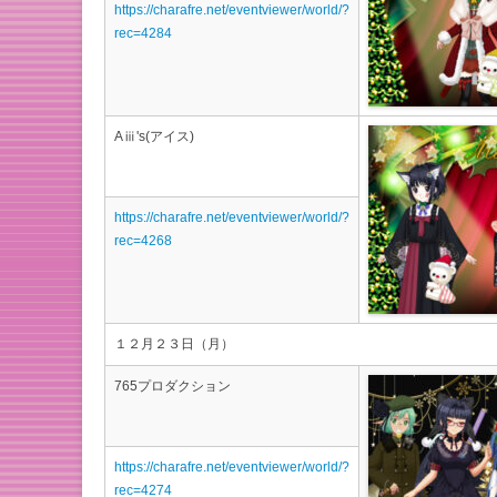
https://charafre.net/eventviewer/world/?
rec=4284
Aⅲ's(アイス)
https://charafre.net/eventviewer/world/?
rec=4268
１２月２３日（月）
765プロダクション
https://charafre.net/eventviewer/world/?
rec=4274